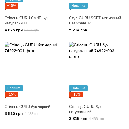
−15%
Новинка
Стілець GURU CANE бук
Стул GURU SOFT бук чорний-
натуральний
Cashmere 18
4 825 грн
5 214 грн
5 676 грн
Новинка
Новинка
−15%
−15%
Стілець GURU бук чорний
Стілець GURU бук
натуральний
3 815 грн
4 488 грн
3 815 грн
4 488 грн