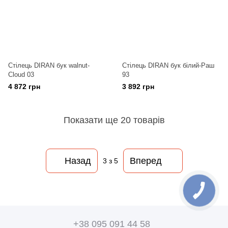
Стілець DIRAN бук walnut-
Стілець DIRAN бук білий-Раш
Cloud 03
93
4 872 грн
3 892 грн
Показати ще 20 товарів
Назад
Вперед
3
з 5
+38 095 091 44 58