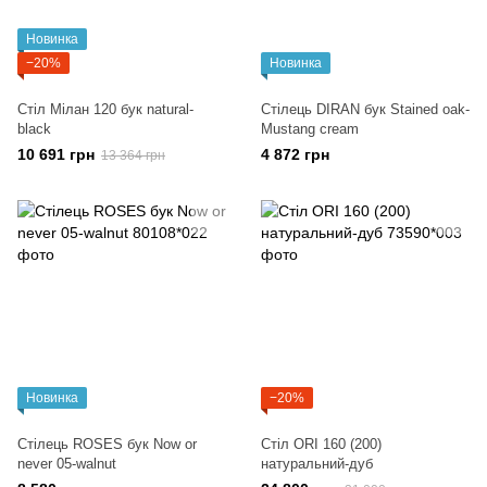
Новинка
−20%
Новинка
Стіл Мілан 120 бук natural-
Стілець DIRAN бук Stained oak-
black
Mustang cream
10 691 грн
4 872 грн
13 364 грн
Новинка
−20%
Стілець ROSES бук Now or
Стіл ORI 160 (200)
never 05-walnut
натуральний-дуб