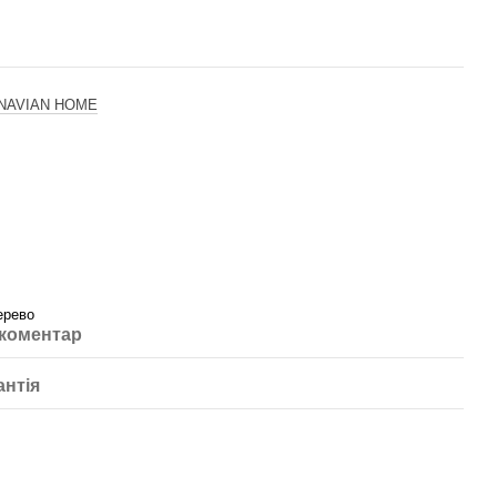
NAVIAN HOME
ерево
 коментар
антія