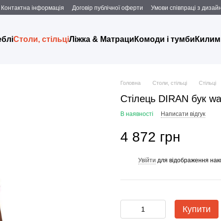
Контактна інформація
Договір публічної оферти
Умови співпраці з дизаи
еблі
Столи, стільці
Ліжка & Матраци
Комоди і тумби
Килим
Головна
Столи, стільці
Стільці
Стілець DIRAN бук wa
В наявності
Написати відгук
4 872 грн
Увійти
для відображення нак
%
Купити