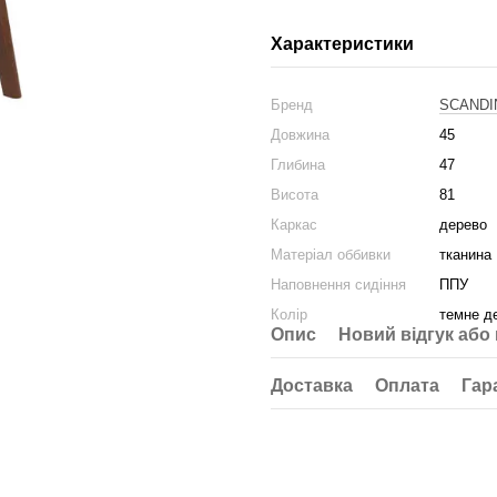
Характеристики
Бренд
SCANDI
Довжина
45
Глибина
47
Висота
81
Каркас
дерево
Матеріал оббивки
тканина
Наповнення сидіння
ППУ
Колір
темне д
Опис
Новий відгук або
Доставка
Оплата
Гар