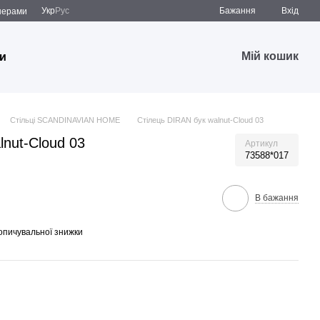
Укр
Рус
Бажання
Вхід
̆нерами
Мій кошик
и
Стільці SCANDINAVIAN HOME
Стілець DIRAN бук walnut-Cloud 03
lnut-Cloud 03
Артикул
73588*017
В бажання
опичувальної знижки