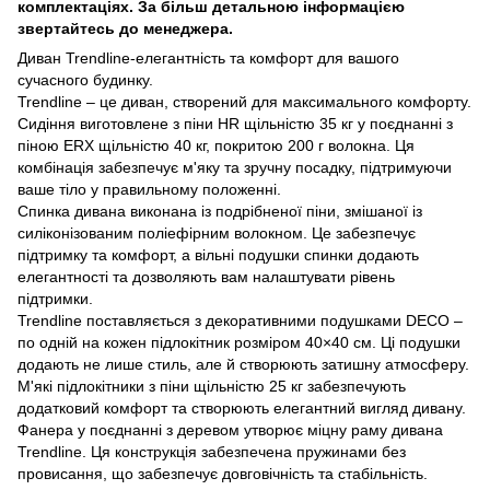
комплектаціях. За більш детальною інформацією
звертайтесь до менеджера.
Диван Trendline-елегантність та комфорт для вашого
сучасного будинку.
Trendline – це диван, створений для максимального комфорту.
Сидіння виготовлене з піни HR щільністю 35 кг у поєднанні з
піною ERX щільністю 40 кг, покритою 200 г волокна. Ця
комбінація забезпечує м'яку та зручну посадку, підтримуючи
ваше тіло у правильному положенні.
Спинка дивана виконана із подрібненої піни, змішаної із
силіконізованим поліефірним волокном. Це забезпечує
підтримку та комфорт, а вільні подушки спинки додають
елегантності та дозволяють вам налаштувати рівень
підтримки.
Trendline поставляється з декоративними подушками DECO –
по одній на кожен підлокітник розміром 40×40 см. Ці подушки
додають не лише стиль, але й створюють затишну атмосферу.
М'які підлокітники з піни щільністю 25 кг забезпечують
додатковий комфорт та створюють елегантний вигляд дивану.
Фанера у поєднанні з деревом утворює міцну раму дивана
Trendline. Ця конструкція забезпечена пружинами без
провисання, що забезпечує довговічність та стабільність.