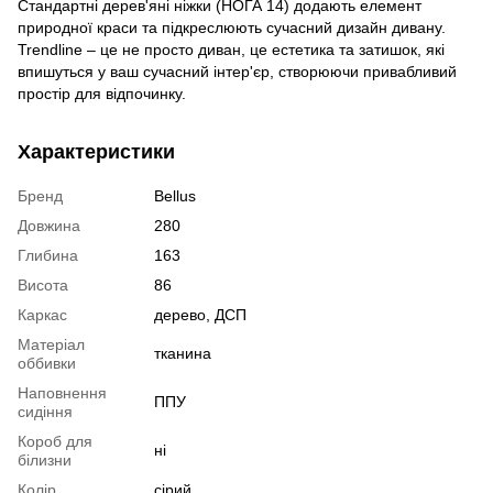
Стандартні дерев'яні ніжки (НОГА 14) додають елемент
природної краси та підкреслюють сучасний дизайн дивану.
Trendline – це не просто диван, це естетика та затишок, які
впишуться у ваш сучасний інтер'єр, створюючи привабливий
простір для відпочинку.
Характеристики
Бренд
Bellus
Довжина
280
Глибина
163
Висота
86
Каркас
дерево, ДСП
Матеріал
тканина
оббивки
Наповнення
ППУ
сидіння
Короб для
ні
білизни
Колір
сірий