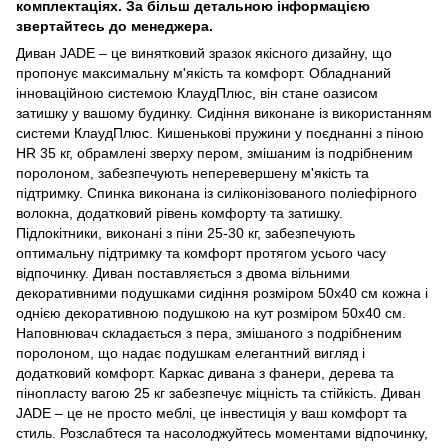
комплектаціях. За більш детальною інформацією
звертайтесь до менеджера.
Диван JADE – це винятковий зразок якісного дизайну, що
пропонує максимальну м'якість та комфорт. Обладнаний
інноваційною системою КлаудПлюс, він стане оазисом
затишку у вашому будинку. Сидіння виконане із використанням
системи КлаудПлюс. Кишенькові пружини у поєднанні з піною
HR 35 кг, обрамлені зверху пером, змішаним із подрібненим
поролоном, забезпечують неперевершену м'якість та
підтримку. Спинка виконана із силіконізованого поліефірного
волокна, додатковий рівень комфорту та затишку.
Підлокітники, виконані з піни 25-30 кг, забезпечують
оптимальну підтримку та комфорт протягом усього часу
відпочинку. Диван поставляється з двома вільними
декоративними подушками сидіння розміром 50х40 см кожна і
однією декоративною подушкою на кут розміром 50х40 см.
Наповнювач складається з пера, змішаного з подрібненим
поролоном, що надає подушкам елегантний вигляд і
додатковий комфорт. Каркас дивана з фанери, дерева та
пінопласту вагою 25 кг забезпечує міцність та стійкість. Диван
JADE – це не просто меблі, це інвестиція у ваш комфорт та
стиль. Розслабтеся та насолоджуйтесь моментами відпочинку,