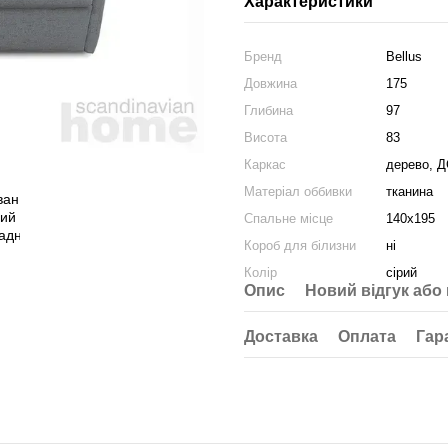
Характеристики
Бренд
Bellus
Довжина
175
Глибина
97
Висота
83
Каркас
дерево, 
Матеріал оббивки
тканина
Спальне місце
140х195
Короб для білизни
ні
Колір
сірий
Опис
Новий відгук або
Доставка
Оплата
Гар