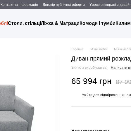
Контактна інформація
Договір публічної оферти
Умови співпраці з дизаи
еблі
Столи, стільці
Ліжка & Матраци
Комоди і тумби
Килим
Головна
М`які меблі
М`які меблі
Диван прямий розклад
Знято з виробництва
Написати ві
65 994 грн
87 99
Увійти
для відображення нак
%