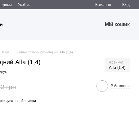
Укр
Рус
Бажання
Вхід
̆нерами
Мій кошик
и
 Bellus
Диван прямий розкладний Alfa (1,4)
ний Alfa (1,4)
Артикул
Alfa (1,4)
дгук
2 грн
В бажання
опичувальної знижки