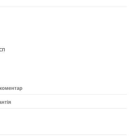
ДСП
 коментар
антія