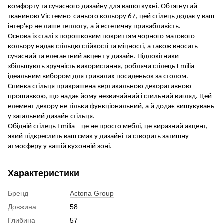
комфорту та сучасного дизайну для вашої кухні. Обтягнутий
тканиною Vic темно-синього кольору 67, цей стілець додає у ваш
інтер'єр не лише теплоту, а й естетичну привабливість.
Основа із сталі з порошковим покриттям чорного матового
кольору надає стільцю стійкості та міцності, а також вносить
сучасний та елегантний акцент у дизайн. Підлокітники
збільшують зручність використання, роблячи стілець Emilia
ідеальним вибором для тривалих посиденьок за столом.
Спинка стільця прикрашена вертикальною декоративною
прошивкою, що надає йому незвичайний і стильний вигляд. Цей
елемент декору не тільки функціональний, а й додає вишукувань
у загальний дизайн стільця.
Обідній стілець Emilia – це не просто меблі, це виразний акцент,
який підкреслить ваш смак у дизайні та створить затишну
атмосферу у вашій кухонній зоні.
Характеристики
Бренд
Actona Group
Довжина
58
Глибина
57