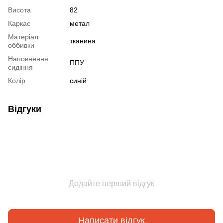
Висота
82
Каркас
метал
Матеріал
тканина
оббивки
Наповнення
ППУ
сидіння
Колір
синій
Відгуки
Додайте перший відгук
Написати відгук