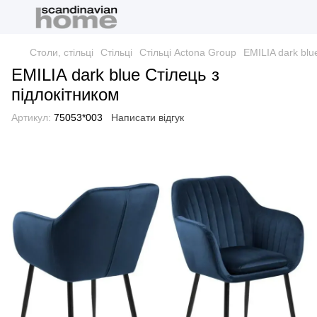
Столи, стільці
Стільці
Стільці Actona Group
EMILIA dark blu
EMILIA dark blue Стілець з
підлокітником
Артикул:
75053*003
Написати відгук