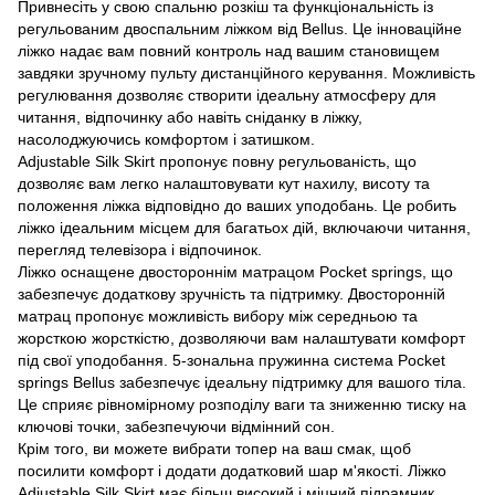
Привнесіть у свою спальню розкіш та функціональність із
регульованим двоспальним ліжком від Bellus. Це інноваційне
ліжко надає вам повний контроль над вашим становищем
завдяки зручному пульту дистанційного керування. Можливість
регулювання дозволяє створити ідеальну атмосферу для
читання, відпочинку або навіть сніданку в ліжку,
насолоджуючись комфортом і затишком.
Adjustable Silk Skirt пропонує повну регульованість, що
дозволяє вам легко налаштовувати кут нахилу, висоту та
положення ліжка відповідно до ваших уподобань. Це робить
ліжко ідеальним місцем для багатьох дій, включаючи читання,
перегляд телевізора і відпочинок.
Ліжко оснащене двостороннім матрацом Pocket springs, що
забезпечує додаткову зручність та підтримку. Двосторонній
матрац пропонує можливість вибору між середньою та
жорсткою жорсткістю, дозволяючи вам налаштувати комфорт
під свої уподобання. 5-зональна пружинна система Pocket
springs Bellus забезпечує ідеальну підтримку для вашого тіла.
Це сприяє рівномірному розподілу ваги та зниженню тиску на
ключові точки, забезпечуючи відмінний сон.
Крім того, ви можете вибрати топер на ваш смак, щоб
посилити комфорт і додати додатковий шар м'якості. Ліжко
Adjustable Silk Skirt має більш високий і міцний підрамник,