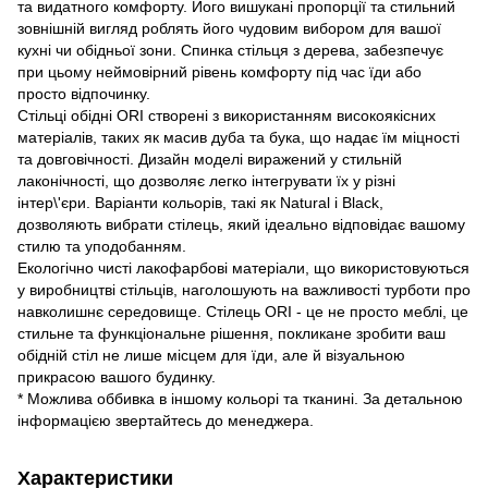
та видатного комфорту. Його вишукані пропорції та стильний
зовнішній вигляд роблять його чудовим вибором для вашої
кухні чи обідньої зони. Спинка стільця з дерева, забезпечує
при цьому неймовірний рівень комфорту під час їди або
просто відпочинку.
Стільці обідні ORI створені з використанням високоякісних
матеріалів, таких як масив дуба та бука, що надає їм міцності
та довговічності. Дизайн моделі виражений у стильній
лаконічності, що дозволяє легко інтегрувати їх у різні
інтер\'єри. Варіанти кольорів, такі як Natural і Black,
дозволяють вибрати стілець, який ідеально відповідає вашому
стилю та уподобанням.
Екологічно чисті лакофарбові матеріали, що використовуються
у виробництві стільців, наголошують на важливості турботи про
навколишнє середовище. Стілець ORI - це не просто меблі, це
стильне та функціональне рішення, покликане зробити ваш
обідній стіл не лише місцем для їди, але й візуальною
прикрасою вашого будинку.
* Можлива оббивка в іншому кольорі та тканині. За детальною
інформацією звертайтесь до менеджера.
Характеристики