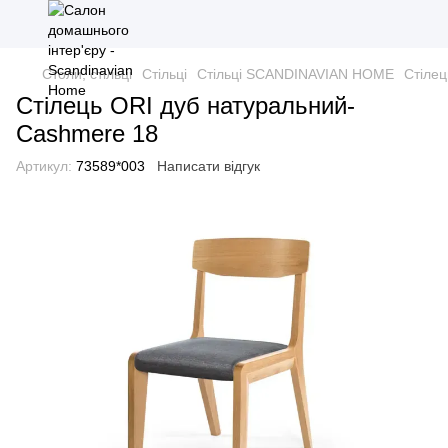
Столи, стільці
Стільці
Стільці SCANDINAVIAN HOME
Стілец
Стілець ORI дуб натуральний-
Cashmere 18
Артикул:
73589*003
Написати відгук