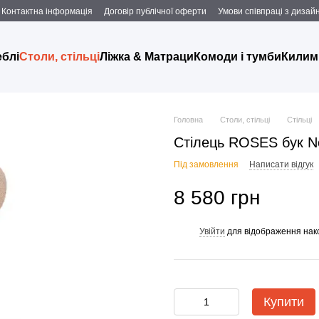
Контактна інформація
Договір публічної оферти
Умови співпраці з дизаи
еблі
Столи, стільці
Ліжка & Матраци
Комоди і тумби
Килим
Головна
Столи, стільці
Стільці
Стілець ROSES бук No
Під замовлення
Написати відгук
8 580 грн
Увійти
для відображення нак
%
Купити