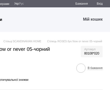
Укр
Рус
Бажання
Вхід
̆нерами
Мій кошик
и
Стільці SCANDINAVIAN HOME
Стілець ROSES бук Now or never 05-чорний
w or never 05-чорний
Артикул
80108*020
В бажання
опичувальної знижки