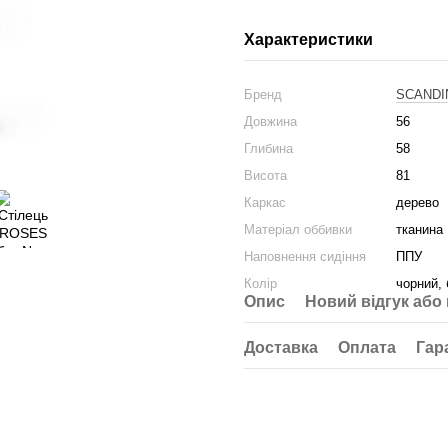
Характеристики
Бренд
SCANDI
Довжина
56
Глибина
58
Висота
81
Каркас
дерево
Матеріал оббивки
тканина
Наповнення сидіння
ППУ
Колір
чорний,
Опис
Новий відгук або
Доставка
Оплата
Гар