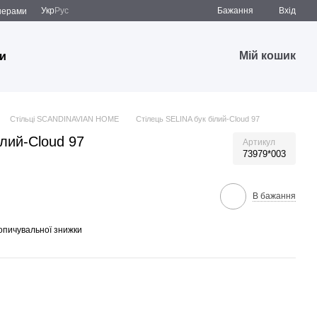
Укр
Рус
Бажання
Вхід
̆нерами
Мій кошик
и
Стільці SCANDINAVIAN HOME
Стілець SELINA бук білий-Cloud 97
ілий-Cloud 97
Артикул
73979*003
В бажання
опичувальної знижки