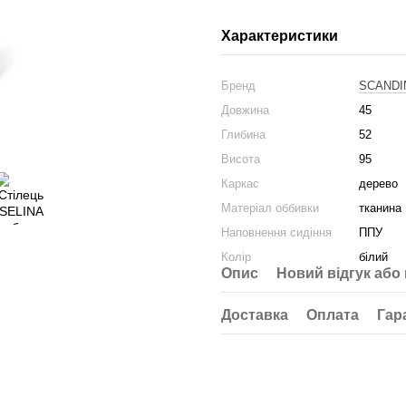
Характеристики
Бренд
SCANDI
Довжина
45
Глибина
52
Висота
95
Каркас
дерево
Матеріал оббивки
тканина
Наповнення сидіння
ППУ
Колір
білий
Опис
Новий відгук або
Доставка
Оплата
Гар