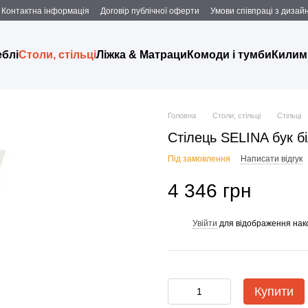
Контактна інформація
Договір публічної оферти
Умови співпраці з дизаи
еблі
Столи, стільці
Ліжка & Матраци
Комоди і тумби
Килим
Головна
Столи, стільці
Стільці
Стілець SELINA бук б
Під замовлення
Написати відгук
4 346 грн
Увійти
для відображення нак
%
Купити