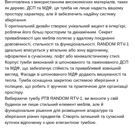
Виготовлена з використанням високоякісних матеріалів, таких
як дерево, ДСП та МДФ, ця тумба не лише надасть вашому
простору характеру, але й забезпечить надійну систему
зберігання.
Її оригінальний дизайн створює унікальний акцент в інтер'єрі,
роблячи його більш просторим та динамічним. Секрет
привабливості цих меблів полягає у вдалому поєднанні
довговічності, стильності та функціональності. RANDOM RTV-1
ідеально вписується у вітальню або зону відпочинку,
оформлені в сучасному, лофт або мінімалістичному стилі.
Корпус тумби виконаний зі шпонованого та ламінованого ДСП
та МДФ, що забезпечує стійкість та привабливий зовнішній
вигляд. Фасади зі шпонованого МДФ додають вишуканості та
тепла. Тумба оснащена закритою системою зберігання з
полицею, що робить її зручною та практичною для організації
простору.
Вибираючи тумбу РТВ RANDOM RTV-1, ви вносите у свій
будинок не лише стильний елемент меблів, але й
функціональне рішення для розміщення апаратури та
зберігання різних предметів. Створіть затишний та сучасний
куточок відпочинку з цією елегантною тумбою.