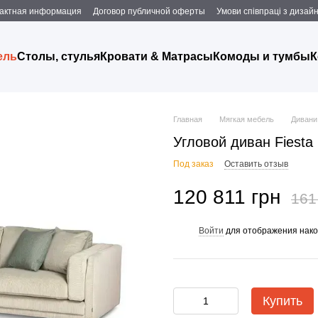
актная информация
Договор публичной оферты
Умови співпраці з дизаи
ель
Столы, стулья
Кровати & Матрасы
Комоды и тумбы
К
Главная
Мягкая мебель
Дивани
Угловой диван Fiesta
Под заказ
Оставить отзыв
120 811 грн
161
Войти
для отображения нако
%
Купить