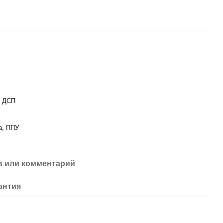
, ДСП
а, ППУ
 или комментарий
антия