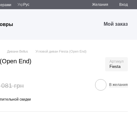
Укр
Рус
Желания
Вход
̆нерами
Мой заказ
овры
Дивани Bellus
Угловой диван Fiesta (Open End)
 (Open End)
Артикул
Fiesta
 081 грн
В желания
пительной скидки