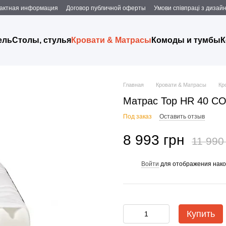
актная информация
Договор публичной оферты
Умови співпраці з дизаи
ель
Столы, стулья
Кровати & Матрасы
Комоды и тумбы
К
Главная
Кровати & Матрасы
Кр
Матрас Top HR 40 CO
Под заказ
Оставить отзыв
8 993 грн
11 990
Войти
для отображения нако
%
Купить