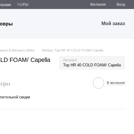
Укр
Рус
Желания
Вход
̆нерами
Мой заказ
овры
овати & Матрасы Bellus
Матрас Top HR 40 COLD FOAM/ Capella
LD FOAM/ Capella
Артикул
Top HR 40 COLD FOAM/ Capella
 грн
В желания
пительной скидки