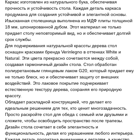
Каркас изготовлен из натурального бука, обеспечивая
прочность и устойчивость стола. Каждая деталь каркаса
продумана для создания устойчивой и элегантной основы.
Изысканная столешница выполнена из МДФ плиты толщиной
18 мм, шпонированной дубом. Этот материал не только
придает столу неповторимый вид, но и обеспечивает долгий
срок службы.
Для подчеркивания натуральной красоты дерева стол
оснащен красками бренда Verinlegno в оттенках White и
Natural. Эти цвета прекрасно сочетаются между собой,
создавая гармоничный дизайн стола. Стол обработан
полиуретановым глянцевым лаком G20, который придает ему
не только блеск, но и обеспечивает защиту от внешних
воздействий. Это лаковое покрытие подчеркивает
естественную текстуру дерева, сохраняя его природную
красоту.
Обладает раскладной конструкцией, что делает его
идеальным решением для тех, кто ценит многозадачность.
Просто раскройте стол для обеда с семьей или друзьями и
сложите, чтобы освободить пространство после трапезы.
Дизайн стола сочетает в себе элегантность и
функциональность, делая его украшением любого интерьера.
Каждая деталь пропитана вниманием к деталям, а качество