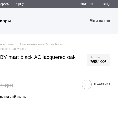
Укр
Рус
Желания
Вход
̆нерами
Мой заказ
овры
ные столы
Обеденные столы Actona Group
acquered oak veneer
Y matt black AC lacquered oak
Артикул
76581*003
4 грн
В желания
пительной скидки