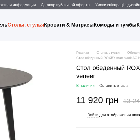
актная информация
Договор публичной оферты
Умови співпраці з дизаи
ель
Столы, стулья
Кровати & Матрасы
Комоды и тумбы
К
Главная
Столы, стулья
Обеден
Стол обеденный ROXBY matt black AC l
Стол обеденный ROXB
veneer
В наличии
Оставить отзыв
11 920 грн
13 24
Войти
для отображения нако
%