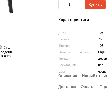
Купить
Характеристики
Длина
105
Высота
76
Ширина
105
Материал столешници
МДФ
Каркас
дерев
Раскладной
нет
Цвет
черны
Описание
Новый отзыв
Доставка
Оплата
Гар