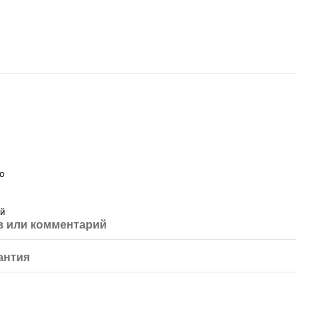
о
й
 или комментарий
антия