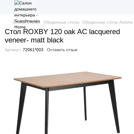
Столы, стулья
Обеденные столы
Обеденные столы Actona
Стол ROXBY 120 oak AC lacquered
veneer- matt black
Артикул:
72061*003
Оставить отзыв