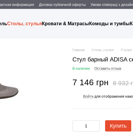
актная информация
Договор публичной оферты
Умови співпраці з дизаи
ель
Столы, стулья
Кровати & Матрасы
Комоды и тумбы
К
Главная
Столы, стулья
Стулья
Стул барный ADISA с
В наличии
Оставить отзыв
7 146 грн
8 932 
Войти
для отображения нако
%
Купить