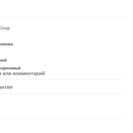
Group
экокожа
ный
 коричневый
 или комментарий
антия