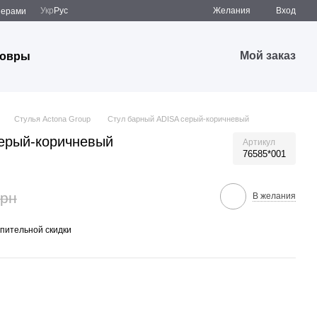
Укр
Рус
Желания
Вход
̆нерами
Мой заказ
овры
Стулья Actona Group
Стул барный ADISA серый-коричневый
ерый-коричневый
Артикул
76585*001
грн
В желания
пительной скидки