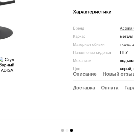
Характеристики
Бренд
Actona 
Каркас
металл
Материал обивки
ткань, 
Наполнение сиденья
ППУ
Механизм
подъем
Цвет
серый,
Описание
Новый отзыв
Доставка
Оплата
Гар