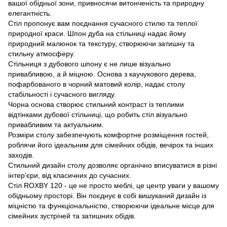
вашої обідньої зони, привносячи витонченість та природну
елегантність.
Стіл пропонує вам поєднання сучасного стилю та теплої
природної краси. Шпон дуба на стільниці надає йому
природний малюнок та текстуру, створюючи затишну та
стильну атмосферу.
Стільниця з дубового шпону є не лише візуально
привабливою, а й міцною. Основа з каучукового дерева,
пофарбованого в чорний матовий колір, надає столу
стабільності і сучасного вигляду.
Чорна основа створює стильний контраст із теплими
відтінками дубової стільниці, що робить стіл візуально
привабливим та актуальним.
Розміри столу забезпечують комфортне розміщення гостей,
роблячи його ідеальним для сімейних обідів, вечірок та інших
заходів.
Стильний дизайн столу дозволяє органічно вписуватися в різні
інтер'єри, від класичних до сучасних.
Стіл ROXBY 120 - це не просто меблі, це центр уваги у вашому
обідньому просторі. Він поєднує в собі вишуканий дизайн із
міцністю та функціональністю, створюючи ідеальне місце для
сімейних зустрічей та затишних обідів.