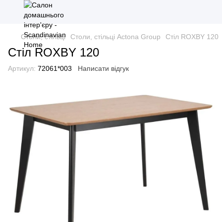
Столи, стільці
Столи, стільці Actona Group
Стіл ROXBY 120
Стіл ROXBY 120
Артикул:
72061*003
Написати відгук